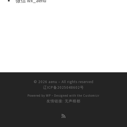
微信 wx_aenu
© 2026
aenu
– All rights reserved
辽ICP备2025048602号
Powered by
WP
– Designed with the
Customizr
友情链接:
无声模都