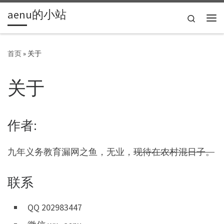
aenu的小站
Skip to content
Search
主
首页
»
关于
关于
作者:
九年义务教育漏网之鱼，无业，
现待在农村混日子。
联系
QQ 202983447