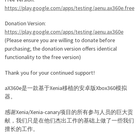
https://play.google.com/apps/testing/aenu.ax360e.free
Donation Version:
https://play.google.com/apps/testing/aenu.ax360e
(Please ensure you are willing to donate before
purchasing; the donation version offers identical
functionality to the free version)
Thank you for your continued support!
aX360e是一款基于Xenia移植的安卓版Xbox360模拟
器。
感谢Xenia/Xenia-canary项目的所有参与人员的巨大贡
献，我们只是在他们杰出工作的基础上做了一些我们
擅长的工作。