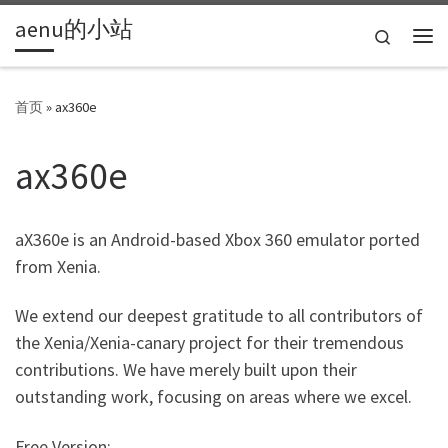
aenu的小站
Skip to content
Search
主
首页
»
ax360e
ax360e
aX360e is an Android-based Xbox 360 emulator ported
from Xenia.
We extend our deepest gratitude to all contributors of
the Xenia/Xenia-canary project for their tremendous
contributions. We have merely built upon their
outstanding work, focusing on areas where we excel.
Free Version: